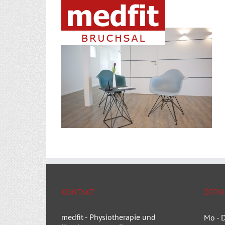
Zum
Inhalt
springen
KONTAKT
ÖFFN
medfit - Physiotherapie und
Mo -